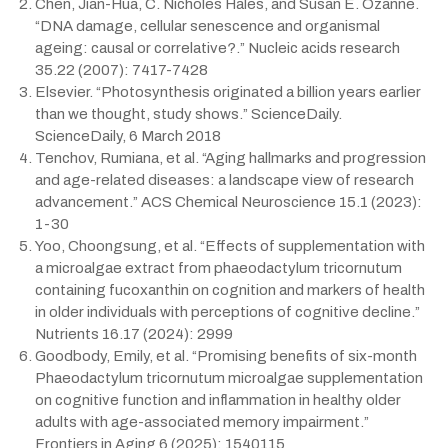
Chen, Jian-Hua, C. Nicholes Hales, and Susan E. Ozanne.
“DNA damage, cellular senescence and organismal
ageing: causal or correlative?.” Nucleic acids research
35.22 (2007): 7417-7428
Elsevier. “Photosynthesis originated a billion years earlier
than we thought, study shows.” ScienceDaily.
ScienceDaily, 6 March 2018
Tenchov, Rumiana, et al. “Aging hallmarks and progression
and age-related diseases: a landscape view of research
advancement.” ACS Chemical Neuroscience 15.1 (2023):
1-30
Yoo, Choongsung, et al. “Effects of supplementation with
a microalgae extract from phaeodactylum tricornutum
containing fucoxanthin on cognition and markers of health
in older individuals with perceptions of cognitive decline.”
Nutrients 16.17 (2024): 2999
Goodbody, Emily, et al. “Promising benefits of six-month
Phaeodactylum tricornutum microalgae supplementation
on cognitive function and inflammation in healthy older
adults with age-associated memory impairment.”
Frontiers in Aging 6 (2025): 1540115