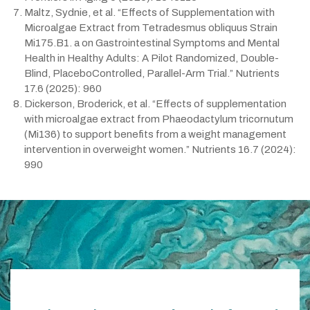
Maltz, Sydnie, et al. “Effects of Supplementation with
Microalgae Extract from Tetradesmus obliquus Strain
Mi175.B1. a on Gastrointestinal Symptoms and Mental
Health in Healthy Adults: A Pilot Randomized, Double-
Blind, PlaceboControlled, Parallel-Arm Trial.” Nutrients
17.6 (2025): 960
Dickerson, Broderick, et al. “Effects of supplementation
with microalgae extract from Phaeodactylum tricornutum
(Mi136) to support benefits from a weight management
intervention in overweight women.” Nutrients 16.7 (2024):
990