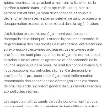
lipides nourrissants qui aident à maintenir la fonction de la
3
barrière cutanée dans un état optimal
. Lorsque cette
barrière est affaiblie, la peau devient sèche et sensible,
déclenchant le système plasminogène, ce qui provoque une
desquamation excessive et un retard dans la régénération.
L’exfoliation excessive est également causée par un
4
déséquilibre biochimique
. Lorsque la peau est stressée, la
dégranulation des mastocytes est intensifiée, entraînant une
surexpression d’enzymes protéases. Les enzymes anti-
protéases ne sont plus capables de réguler le derme, ce qui
entraîne la desquamation agressive et désordonnée de la
couche supérieure de la peau. Ce sont les flocons blancs que
nous associons aux pellicules sèches. Ce déséquilibre
protéase/anti-protéase induit également l’inflammation
responsable des sensations de démangeaisons extrêmes,
de brûlures et de l’inconfort général du cuir chevelu associés
aux pellicules sèches.
Les aspects multifactoriels de cette condition ont fait que,
par le passé, les pellicules sèches étaient difficiles à traiter