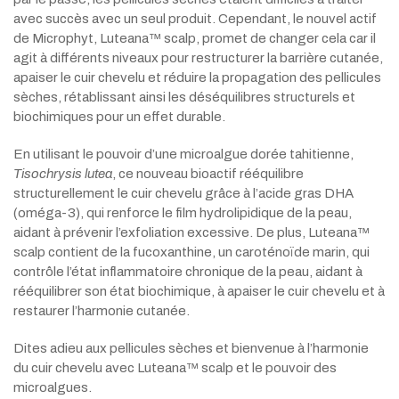
avec succès avec un seul produit. Cependant, le nouvel actif
de Microphyt, Luteana™ scalp, promet de changer cela car il
agit à différents niveaux pour restructurer la barrière cutanée,
apaiser le cuir chevelu et réduire la propagation des pellicules
sèches, rétablissant ainsi les déséquilibres structurels et
biochimiques pour un effet durable.
En utilisant le pouvoir d’une microalgue dorée tahitienne,
Tisochrysis lutea
, ce nouveau bioactif rééquilibre
structurellement le cuir chevelu grâce à l’acide gras DHA
(oméga-3), qui renforce le film hydrolipidique de la peau,
aidant à prévenir l’exfoliation excessive. De plus, Luteana™
scalp contient de la fucoxanthine, un caroténoïde marin, qui
contrôle l’état inflammatoire chronique de la peau, aidant à
rééquilibrer son état biochimique, à apaiser le cuir chevelu et à
restaurer l’harmonie cutanée.
Dites adieu aux pellicules sèches et bienvenue à l’harmonie
du cuir chevelu avec Luteana™ scalp et le pouvoir des
microalgues.