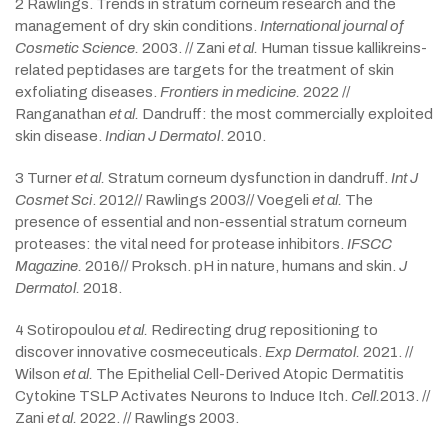
2 Rawlings. Trends in stratum corneum research and the
management of dry skin conditions.
International journal of
Cosmetic Science.
2003. // Zani
et al.
Human tissue kallikreins-
related peptidases are targets for the treatment of skin
exfoliating diseases.
Frontiers in medicine.
2022 //
Ranganathan
et al.
Dandruff: the most commercially exploited
skin disease.
Indian J Dermatol
. 2010.
3 Turner
et al.
Stratum corneum dysfunction in dandruff.
Int J
Cosmet Sci
. 2012// Rawlings 2003// Voegeli
et al.
The
presence of essential and non-essential stratum corneum
proteases: the vital need for protease inhibitors.
IFSCC
Magazine.
2016// Proksch. pH in nature, humans and skin.
J
Dermatol.
2018.
4 Sotiropoulou
et al.
Redirecting drug repositioning to
discover innovative cosmeceuticals.
Exp Dermatol.
2021. //
Wilson
et al.
The Epithelial Cell-Derived Atopic Dermatitis
Cytokine TSLP Activates Neurons to Induce Itch.
Cell.
2013. //
Zani
et al.
2022. // Rawlings 2003.