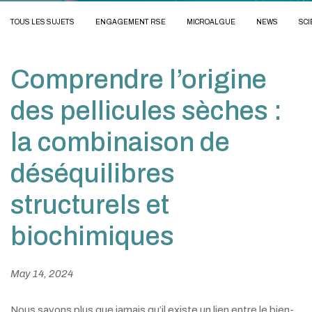
TOUS LES SUJETS
ENGAGEMENT RSE
MICROALGUE
NEWS
SCI
Comprendre l’origine
des pellicules sèches :
la combinaison de
déséquilibres
structurels et
biochimiques
May 14, 2024
Nous savons plus que jamais qu’il existe un lien entre le bien-