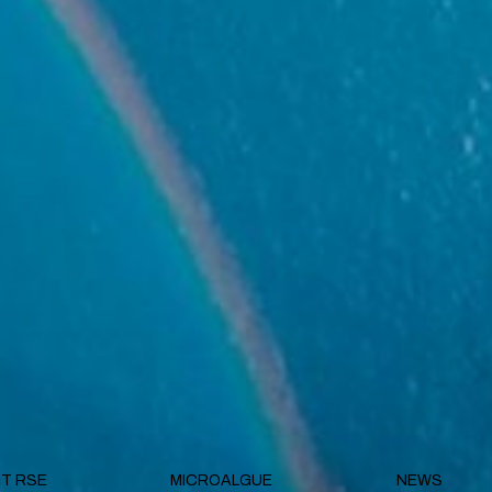
T RSE
MICROALGUE
NEWS