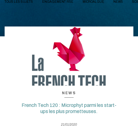
TOUS LES SUJETS
ENGAGEMENT RSE
MICROALGUE
NEWS
SCI
NEWS
French Tech 120 : Microphyt parmi les start-
ups les plus prometteuses.
21/01/2020