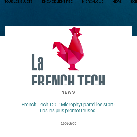
TOUS LES SUJETS
ENGAGEMENT RSE
MICROALGUE
NEWS
SCI
NEWS
French Tech 120 : Microphyt parmi les start-
ups les plus prometteuses.
21/01/2020